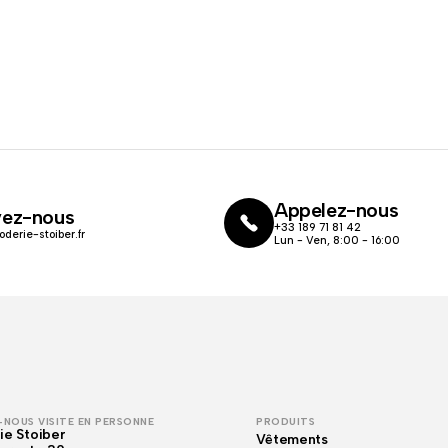
Appelez-nous
vez-nous
+33 189 71 81 42
oderie-stoiber.fr
Lun - Ven, 8:00 - 16:00
NOUS VISITE EN PERSONNE
PRODUITS
ie Stoiber
Vêtements