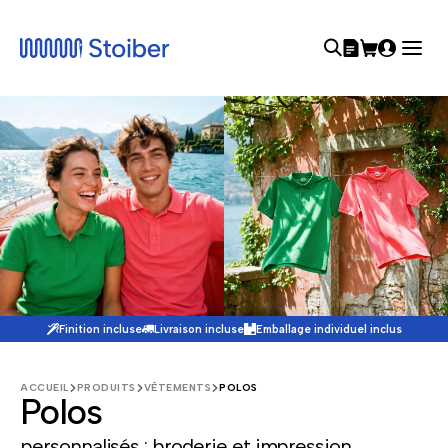
Finition incluse
Livraison incluse
Emballage individuel inclus
ACCUEIL
PRODUITS
VÊTEMENTS
POLOS
Polos
personnalisés : broderie et impression