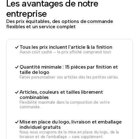
Les avantages de notre
entreprise
Des prix équitables, des options de commande
flexibles et un service complet
Tous les prix incluent l'article & la finition
Aucun coût caché – le prix affiché comprend tout.
Quantité minimale : 15 pièces par finition et
taille de logo
Faites personnaliser vos articles dès les petites séries.
Articles, couleurs et tailles librement
combinables
Flexibilité maximale dans la composition de votre
commande.
Mise en place du logo, livraison et emballage
individuel gratuits
Nous nous occupons de la mise en place du logo, de la
livraison et de l'emballage – sans supplément.