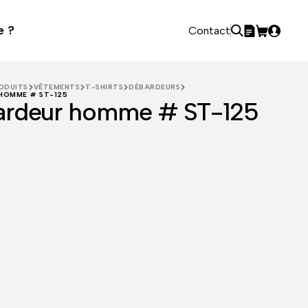
e ?
Contact
ODUITS
VÊTEMENTS
T-SHIRTS
DÉBARDEURS
HOMME # ST-125
ardeur homme # ST-125