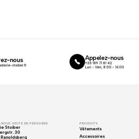
Appelez-nous
vez-nous
+33 189 71 81 42
oderie-stoiber.fr
Lun - Ven, 8:00 - 16:00
NOUS VISITE EN PERSONNE
PRODUITS
ie Stoiber
Vêtements
ergstr. 30
Accessoires
 Ranoldsberg