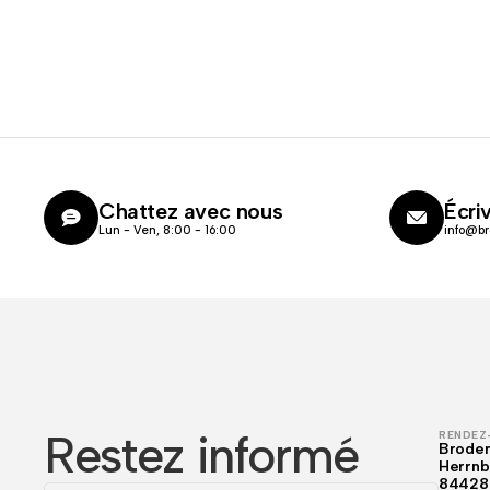
Chattez avec nous
Écri
Lun - Ven, 8:00 - 16:00
info@br
Restez informé
RENDEZ-
Broder
Herrnb
84428