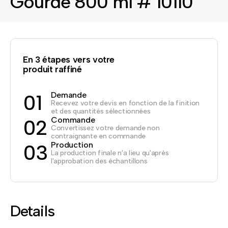
Gourde 800 ml # 10110
En 3 étapes vers votre
produit raffiné
Demande
01
Recevez votre devis en fonction de la finition
et des quantités sélectionnées
Commande
02
Convertissez votre demande non
contraignante en commande
Production
03
La production finale n'a lieu qu'après
l'approbation des échantillons
Details