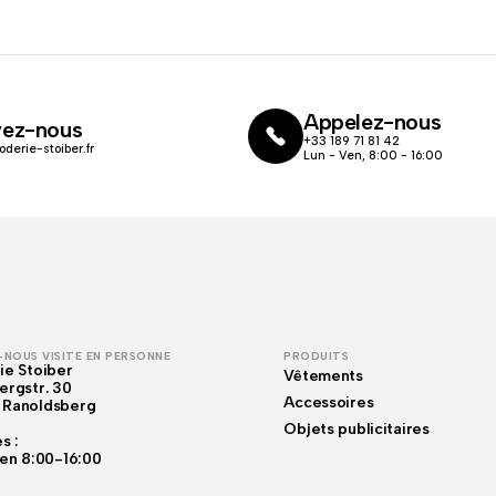
Appelez-nous
vez-nous
+33 189 71 81 42
oderie-stoiber.fr
Lun - Ven, 8:00 - 16:00
NOUS VISITE EN PERSONNE
PRODUITS
ie Stoiber
Vêtements
ergstr. 30
Accessoires
 Ranoldsberg
Objets publicitaires
s :
Ven 8:00-16:00