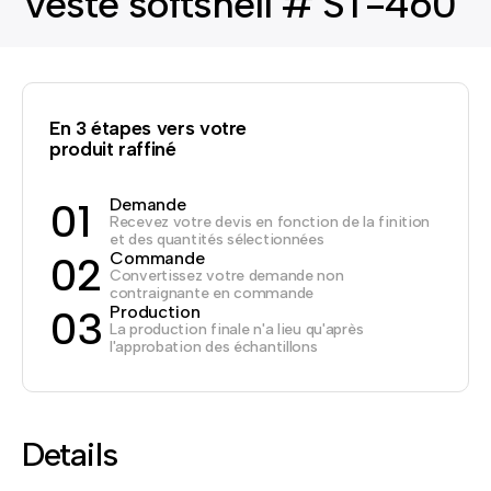
Veste softshell # ST-460
En 3 étapes vers votre
produit raffiné
Demande
01
Recevez votre devis en fonction de la finition
et des quantités sélectionnées
Commande
02
Convertissez votre demande non
contraignante en commande
Production
03
La production finale n'a lieu qu'après
l'approbation des échantillons
Details